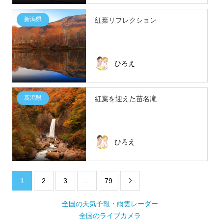
新潟県
紅葉リフレクション
ひろえ
新潟県
紅葉を迎えた苗名滝
ひろえ
1
2
3
…
79

全国の天気予報・雨雲レーダー
全国のライブカメラ