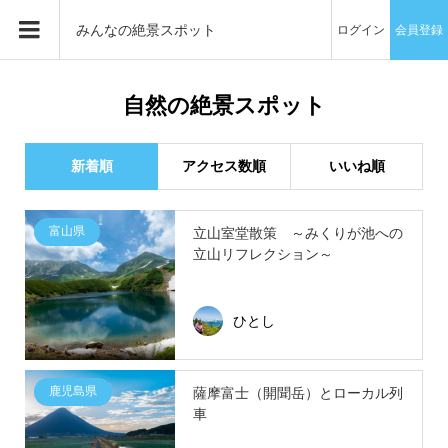
みんなの絶景スポット
ログイン
会員登録
自然の絶景スポット
新着順
アクセス数順
いいね順
富山県
立山室堂散策 ～みくりが池への
立山リフレクション～
ひとし
鹿児島県
薩摩富士（開聞岳）とローカル列
車