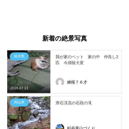
新着の絶景写真
栃木県
我が家のペット 家の中 仲良し2
匹 今掃除大変
姥桜７６才
2026.07.13
岡山県
滑石渓流の石段の滝
杉谷里山づくり