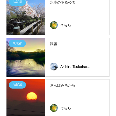
滋賀県
水車のある公園
そらら
東京都
静謐
Akihiro Tsukahara
滋賀県
さんぽみちから
そらら