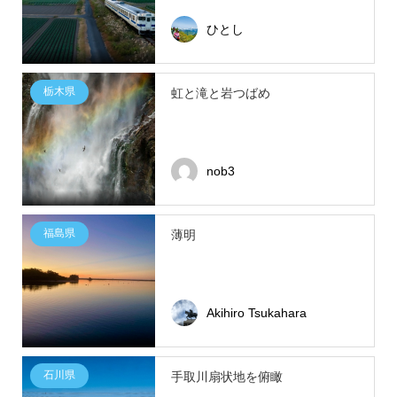
ひとし
栃木県
虹と滝と岩つばめ
nob3
福島県
薄明
Akihiro Tsukahara
石川県
手取川扇状地を俯瞰