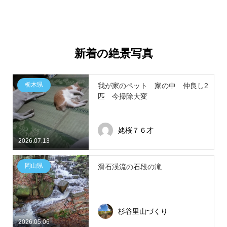
新着の絶景写真
栃木県
我が家のペット 家の中 仲良し2
匹 今掃除大変
姥桜７６才
2026.07.13
岡山県
滑石渓流の石段の滝
杉谷里山づくり
2026.05.06