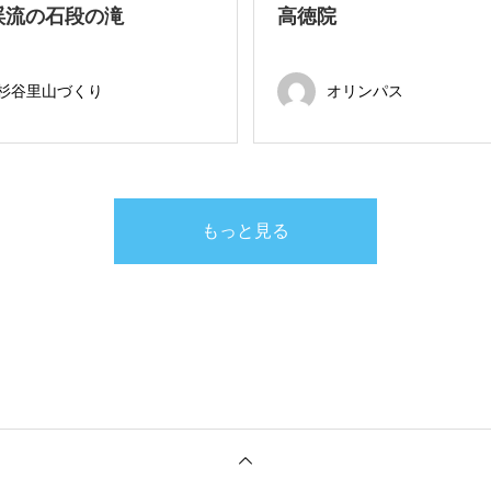
渓流の石段の滝
高徳院
杉谷里山づくり
オリンパス
もっと見る