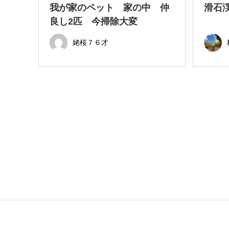
我が家のペット 家の中 仲
滑石
良し2匹 今掃除大変
姥桜７６才