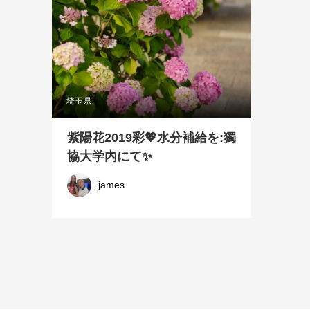
埼玉県
紫陽花2019彩💖水分補給を:獨
協大学内にて✨
james