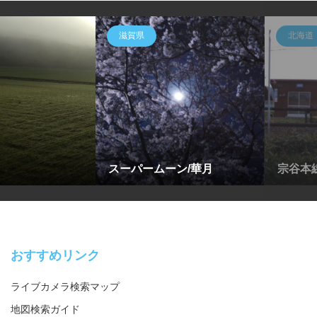
滋賀県
北海道
スーパームーン/華月
宗谷本線
おすすめリンク
ライブカメラ検索マップ
地図検索ガイド