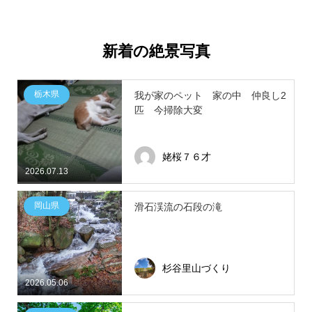
新着の絶景写真
栃木県
我が家のペット 家の中 仲良し2
匹 今掃除大変
姥桜７６才
2026.07.13
岡山県
滑石渓流の石段の滝
杉谷里山づくり
2026.05.06