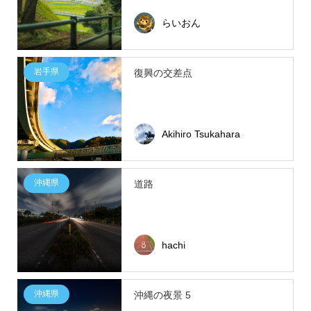
らいおん
岩手県
復興の交差点
Akihiro Tsukahara
沖縄県
道路
hachi
沖縄県
沖縄の夜景 5