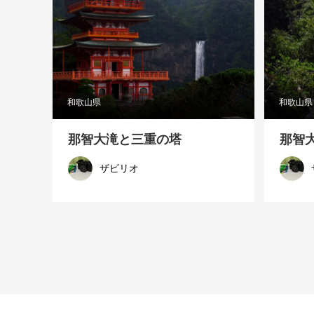
和歌山県
和歌山県
那智大滝と三重の塔
那智
ザビリオ