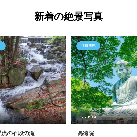
新着の絶景写真
県
神奈川県
.06
2026.05.04
渓流の石段の滝
高徳院