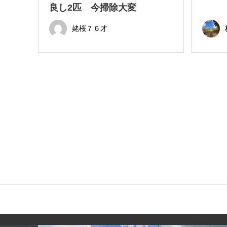
良し2匹 今掃除大変
姥桜７６才