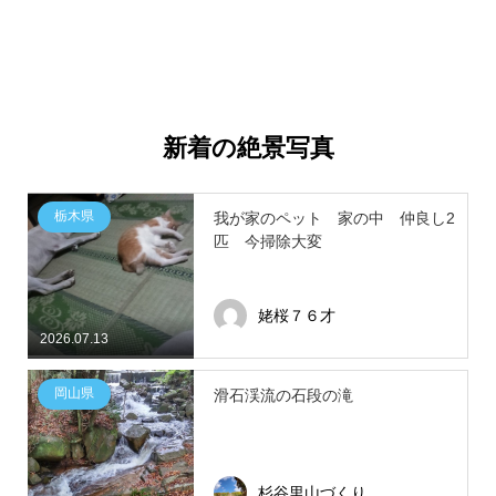
新着の絶景写真
栃木県
我が家のペット 家の中 仲良し2
匹 今掃除大変
姥桜７６才
2026.07.13
岡山県
滑石渓流の石段の滝
杉谷里山づくり