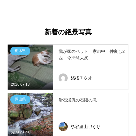
新着の絶景写真
栃木県
我が家のペット 家の中 仲良し2
匹 今掃除大変
姥桜７６才
2026.07.13
岡山県
滑石渓流の石段の滝
杉谷里山づくり
2026.05.06