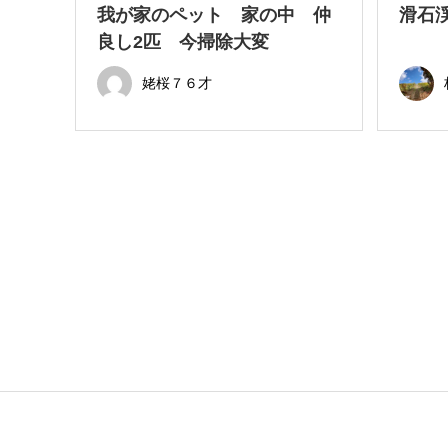
我が家のペット 家の中 仲
滑石
良し2匹 今掃除大変
姥桜７６才