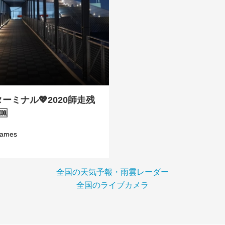
ーミナル💖2020師走残
🆒
james
全国の天気予報・雨雲レーダー
全国のライブカメラ