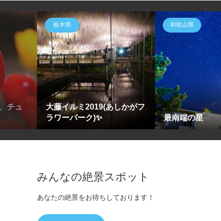
栃木県
和歌山県
、チュ
大藤イルミ2019(あしかがフ
ラワーパーク)✨
最南端の星
みんなの絶景スポット
あなたの絶景をお待ちしております！