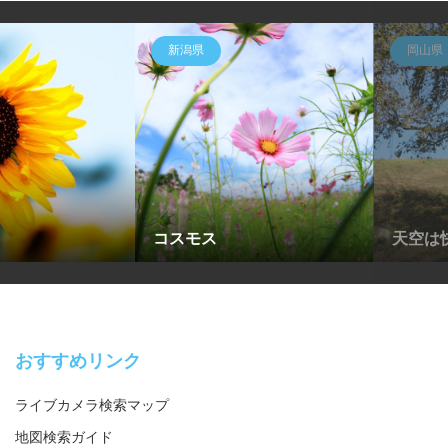
新潟県
岡山県
コスモス
天空は
おすすめリンク
ライブカメラ検索マップ
地図検索ガイド