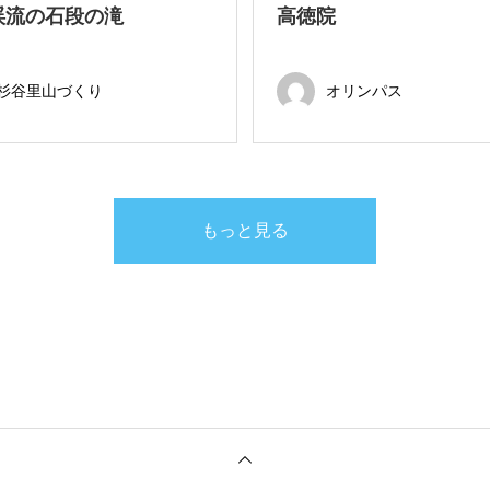
渓流の石段の滝
高徳院
杉谷里山づくり
オリンパス
もっと見る