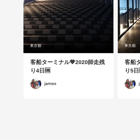
東京都
東京都
客船ターミナル💖2020師走残
客船タ
り4日🆒
り5日
james