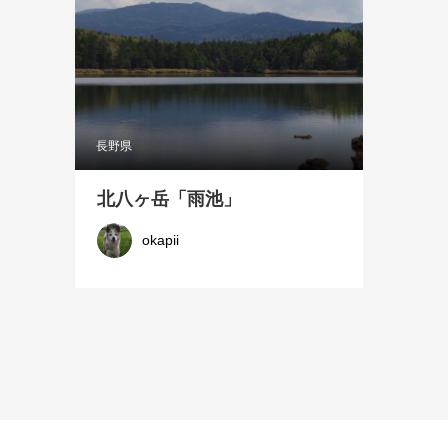
長野県
北八ヶ岳「雨池」
okapii