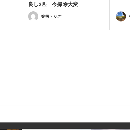
良し2匹 今掃除大変
姥桜７６才