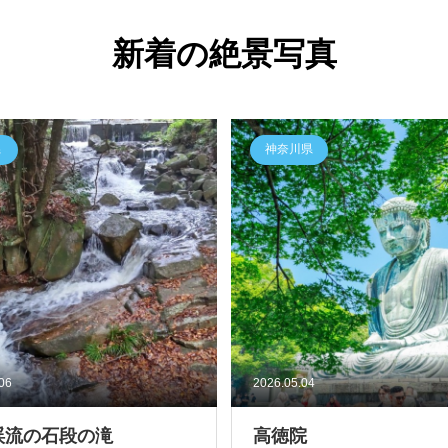
新着の絶景写真
県
神奈川県
.06
2026.05.04
渓流の石段の滝
高徳院