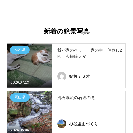
新着の絶景写真
栃木県
我が家のペット 家の中 仲良し2
匹 今掃除大変
姥桜７６才
2026.07.13
岡山県
滑石渓流の石段の滝
杉谷里山づくり
2026.05.06