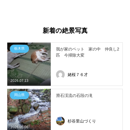
新着の絶景写真
栃木県
我が家のペット 家の中 仲良し2
匹 今掃除大変
姥桜７６才
2026.07.13
岡山県
滑石渓流の石段の滝
杉谷里山づくり
2026.05.06