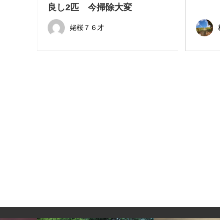
良し2匹 今掃除大変
姥桜７６才