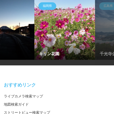
福岡県
広島県
キリン花園
千光寺公
おすすめリンク
ライブカメラ検索マップ
地図検索ガイド
ストリートビュー検索マップ