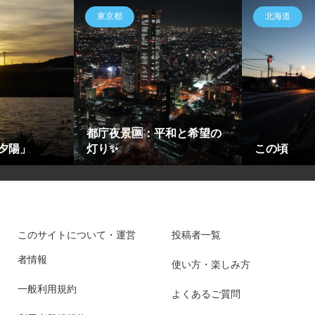
東京都
北海道
都庁夜景🆒：平和と希望の
夕陽」
灯り✨
この頃
このサイトについて・運営
投稿者一覧
者情報
使い方・楽しみ方
一般利用規約
よくあるご質問