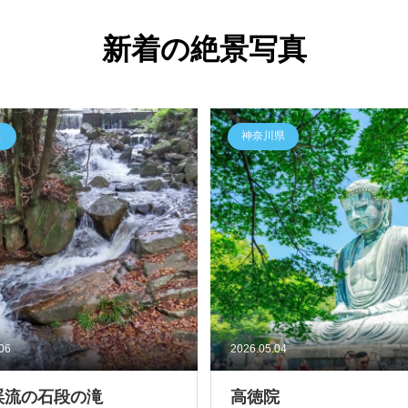
新着の絶景写真
県
神奈川県
.06
2026.05.04
渓流の石段の滝
高徳院