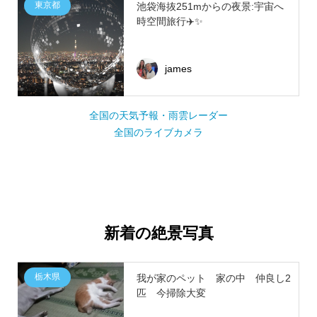
東京都
池袋海抜251mからの夜景:宇宙へ
時空間旅行✈️✨
james
全国の天気予報・雨雲レーダー
全国のライブカメラ
新着の絶景写真
栃木県
我が家のペット 家の中 仲良し2
匹 今掃除大変