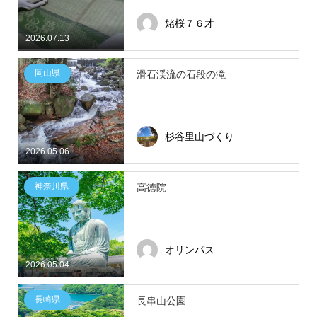
姥桜７６才
2026.07.13
岡山県
滑石渓流の石段の滝
杉谷里山づくり
2026.05.06
神奈川県
高徳院
オリンパス
2026.05.04
長崎県
長串山公園