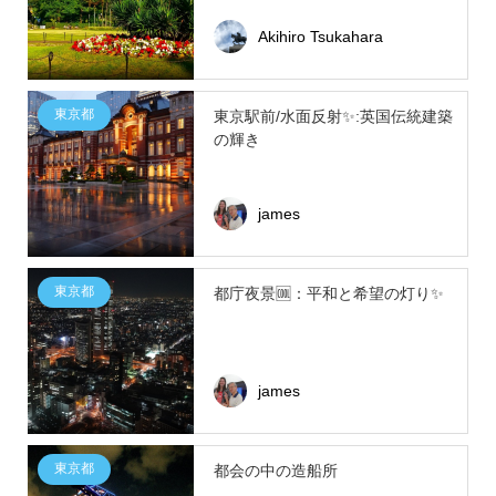
Akihiro Tsukahara
東京都
東京駅前/水面反射✨:英国伝統建築
の輝き
james
東京都
都庁夜景🆒：平和と希望の灯り✨
james
東京都
都会の中の造船所