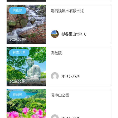
岡山県
滑石渓流の石段の滝
杉谷里山づくり
2026.05.06
神奈川県
高徳院
オリンパス
2026.05.04
長崎県
長串山公園