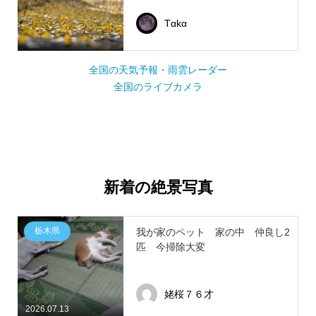
Tαkα
全国の天気予報・雨雲レーダー
全国のライブカメラ
新着の絶景写真
栃木県
我が家のペット 家の中 仲良し2
匹 今掃除大変
姥桜７６才
2026.07.13