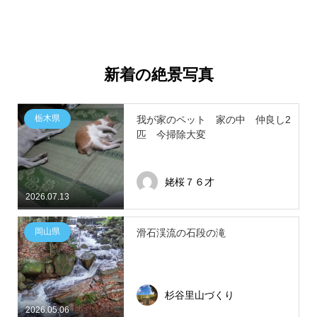
新着の絶景写真
栃木県
我が家のペット 家の中 仲良し2
匹 今掃除大変
姥桜７６才
2026.07.13
岡山県
滑石渓流の石段の滝
杉谷里山づくり
2026.05.06