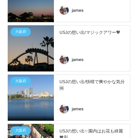
james
大阪府
USJの想い出/マジックアワー💖
james
大阪府
USJの想い出/快晴で爽やかな気分
🆒
james
大阪府
USJの想い出✨園内はお花も綺麗
💖彩