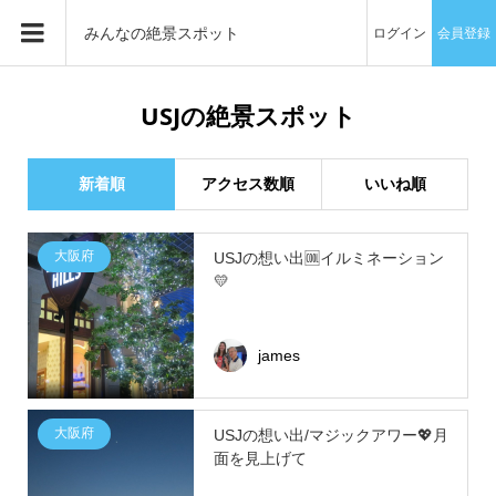
みんなの絶景スポット
ログイン
会員登録
USJの絶景スポット
新着順
アクセス数順
いいね順
大阪府
USJの想い出🆒イルミネーション
💛
james
大阪府
USJの想い出/マジックアワー💖月
面を見上げて