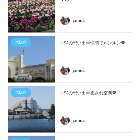
james
大阪府
USJの想い出🆒快晴でルンルン💖
james
大阪府
USJの想い出🆒癒され空間💖
james