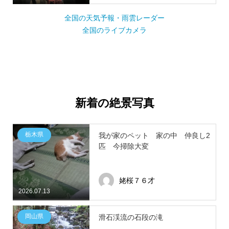
全国の天気予報・雨雲レーダー
全国のライブカメラ
新着の絶景写真
栃木県
我が家のペット 家の中 仲良し2
匹 今掃除大変
姥桜７６才
2026.07.13
岡山県
滑石渓流の石段の滝