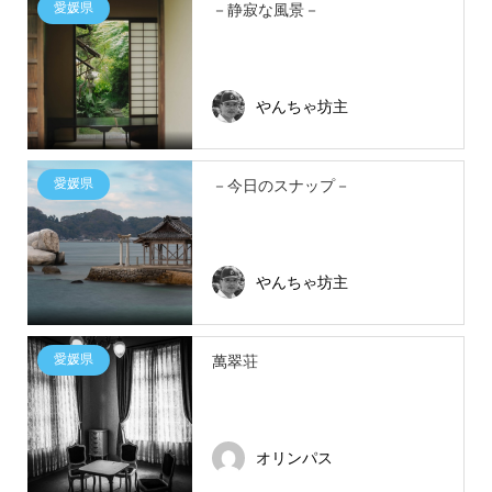
愛媛県
－静寂な風景－
やんちゃ坊主
愛媛県
－今日のスナップ－
やんちゃ坊主
愛媛県
萬翠荘
オリンパス