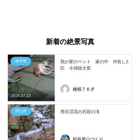
新着の絶景写真
栃木県
我が家のペット 家の中 仲良し2
匹 今掃除大変
姥桜７６才
2026.07.13
岡山県
滑石渓流の石段の滝
杉谷里山づくり