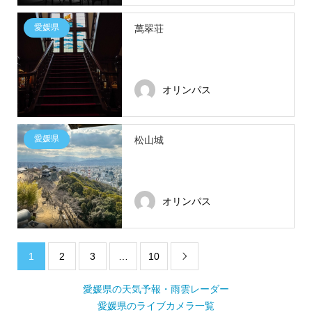
愛媛県
萬翠荘
オリンパス
愛媛県
松山城
オリンパス
1
2
3
…
10

愛媛県の天気予報・雨雲レーダー
愛媛県のライブカメラ一覧