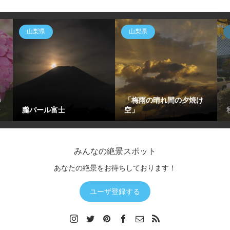
山梨県
山梨県
の
「梅雨の晴れ間の夕焼け
✨
朧パール富士
空」
みんなの絶景スポット
あなたの絶景をお待ちしております！
ユーザ登録する