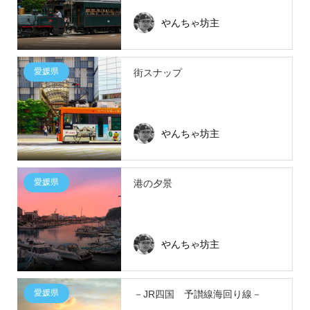
やんちゃ坊主
愛媛県
街スナップ
やんちゃ坊主
愛媛県
港の夕景
やんちゃ坊主
愛媛県
－JR四国 予讃線海回り線－