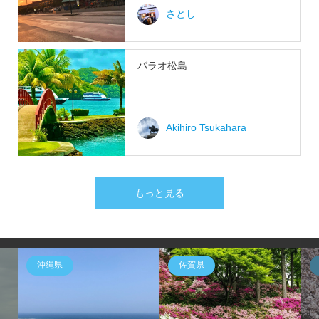
さとし
パラオ松島
Akihiro Tsukahara
もっと見る
沖縄県
佐賀県