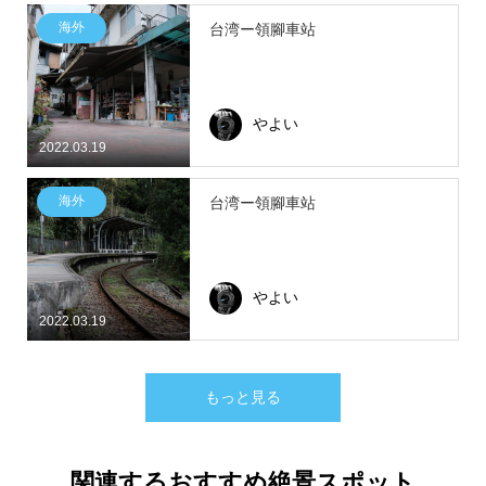
海外
台湾ー領腳車站
やよい
2022.03.19
海外
台湾ー領腳車站
やよい
2022.03.19
もっと見る
関連するおすすめ絶景スポット