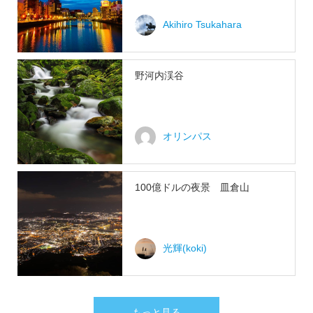
Akihiro Tsukahara
野河内渓谷
オリンパス
100億ドルの夜景 皿倉山
光輝(koki)
もっと見る