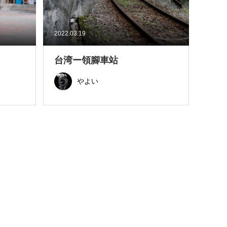
2022.03.19
台湾ー領腳車站
やよい
ト