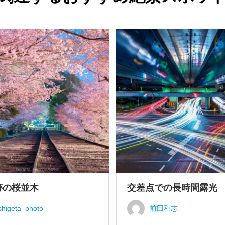
跡の桜並木
交差点での長時間露光
shigeta_photo
前田和志