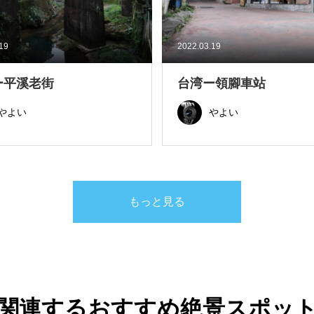
.19
2022.03.19
ー平溪老街
台湾ー領腳車站
やよい
やよい
もっと見る
関連するおすすめ絶景スポッ