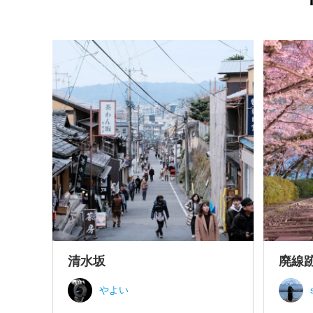
清水坂
廃線
やよい