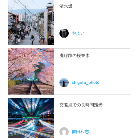
清水坂
やよい
廃線跡の桜並木
shigeta_photo
交差点での長時間露光
前田和志