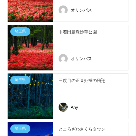
オリンパス
埼玉県
巾着田曼珠沙華公園
オリンパス
埼玉県
三度目の正直姫蛍の飛翔
Any
埼玉県
ところざわさくらタウン