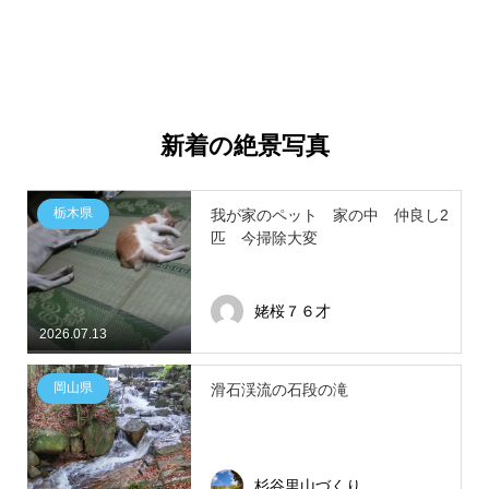
新着の絶景写真
栃木県
我が家のペット 家の中 仲良し2
匹 今掃除大変
姥桜７６才
2026.07.13
岡山県
滑石渓流の石段の滝
杉谷里山づくり