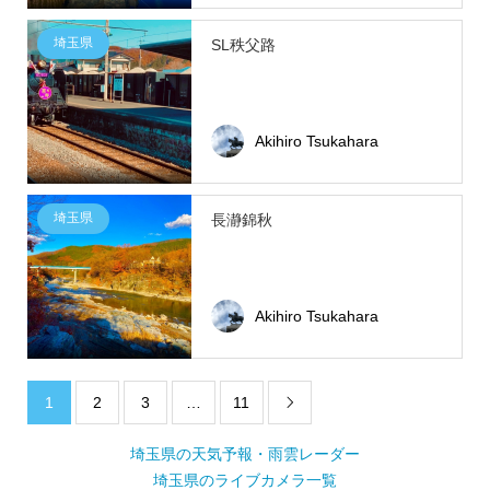
埼玉県
SL秩父路
Akihiro Tsukahara
埼玉県
長瀞錦秋
Akihiro Tsukahara
1
2
3
…
11

埼玉県の天気予報・雨雲レーダー
埼玉県のライブカメラ一覧