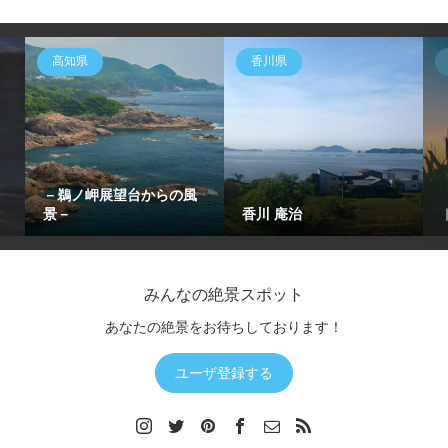
高知県
香川県
－鵜ノ岬展望台からの風
景－
香川 庵治
みんなの絶景スポット
あなたの絶景をお待ちしております！
ユーザ登録する