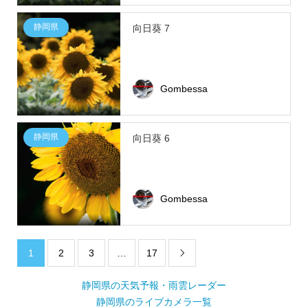
静岡県
向日葵 7
Gombessa
静岡県
向日葵 6
Gombessa
1
2
3
…
17

静岡県の天気予報・雨雲レーダー
静岡県のライブカメラ一覧