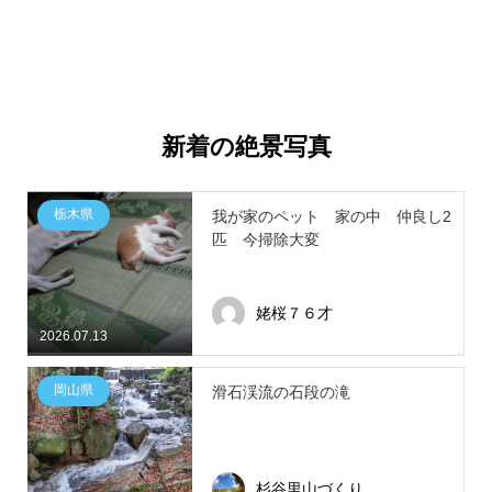
新着の絶景写真
栃木県
我が家のペット 家の中 仲良し2
匹 今掃除大変
姥桜７６才
2026.07.13
岡山県
滑石渓流の石段の滝
杉谷里山づくり