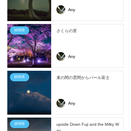
Any
静岡県
さくらの里
Any
静岡県
束の間の雲間からパール富士
Any
静岡県
upside Down Fuji and the Milky W
ay