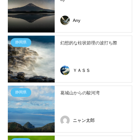
Any
静岡県
幻想的な柱状節理の波打ち際
ＹＡＳＳ
静岡県
葛城山からの駿河湾
ニャン太郎