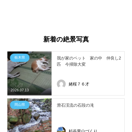
新着の絶景写真
栃木県
我が家のペット 家の中 仲良し2
匹 今掃除大変
姥桜７６才
2026.07.13
岡山県
滑石渓流の石段の滝
杉谷里山づくり