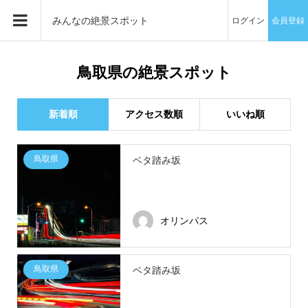
みんなの絶景スポット
ログイン
会員登録
鳥取県の絶景スポット
新着順
アクセス数順
いいね順
鳥取県
ベタ踏み坂
オリンパス
鳥取県
ベタ踏み坂