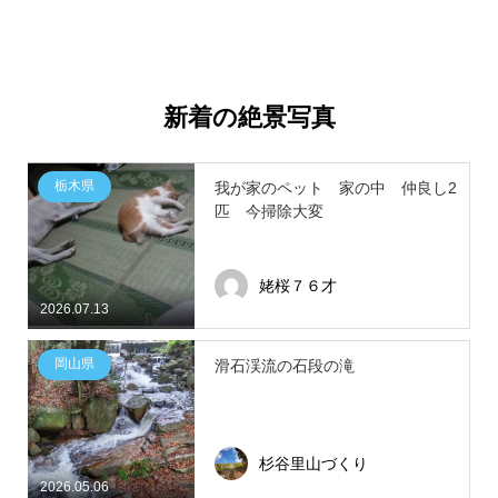
新着の絶景写真
栃木県
我が家のペット 家の中 仲良し2
匹 今掃除大変
姥桜７６才
2026.07.13
岡山県
滑石渓流の石段の滝
杉谷里山づくり
2026.05.06