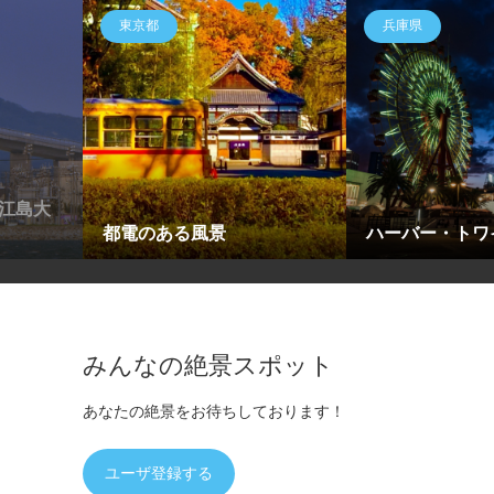
東京都
兵庫県
江島大
都電のある風景
ハーバー・トワ
みんなの絶景スポット
あなたの絶景をお待ちしております！
ユーザ登録する