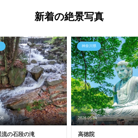
新着の絶景写真
県
神奈川県
.06
2026.05.04
渓流の石段の滝
高徳院