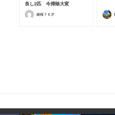
良し2匹 今掃除大変
姥桜７６才