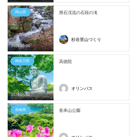
岡山県
滑石渓流の石段の滝
杉谷里山づくり
2026.05.06
神奈川県
高徳院
オリンパス
2026.05.04
長崎県
長串山公園