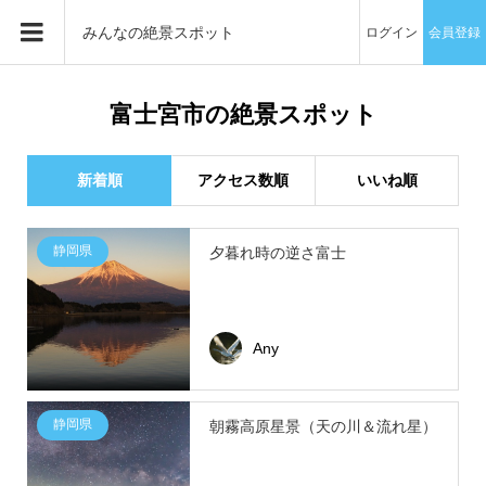
みんなの絶景スポット
ログイン
会員登録
富士宮市の絶景スポット
新着順
アクセス数順
いいね順
静岡県
夕暮れ時の逆さ富士
Any
静岡県
朝霧高原星景（天の川＆流れ星）