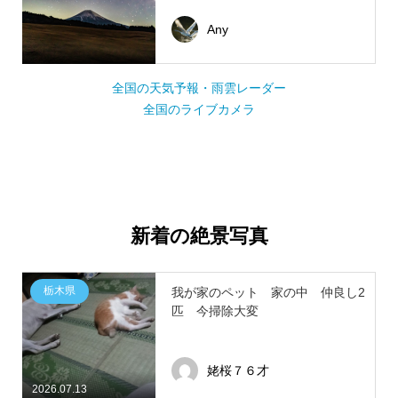
Any
全国の天気予報・雨雲レーダー
全国のライブカメラ
新着の絶景写真
栃木県
我が家のペット 家の中 仲良し2
匹 今掃除大変
姥桜７６才
2026.07.13