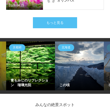
オリンパス
2026.04.25
もっと見る
京都府
北海道
青もみじのリフレクショ
ン 瑠璃光院
この頃
みんなの絶景スポット