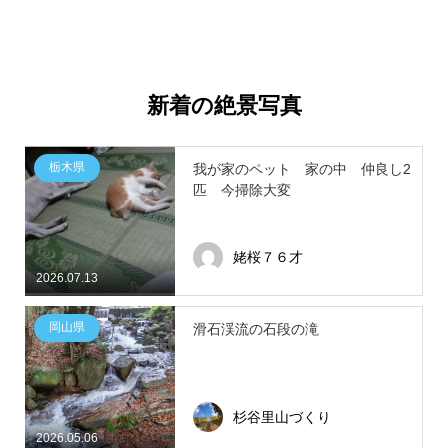
新着の絶景写真
栃木県
我が家のペット 家の中 仲良し2
匹 今掃除大変
姥桜７６才
2026.07.13
岡山県
滑石渓流の石段の滝
杉谷里山づくり
2026.05.06