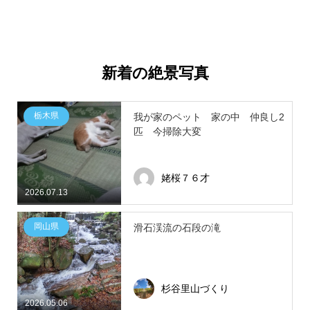
新着の絶景写真
栃木県
我が家のペット 家の中 仲良し2
匹 今掃除大変
姥桜７６才
2026.07.13
岡山県
滑石渓流の石段の滝
杉谷里山づくり
2026.05.06