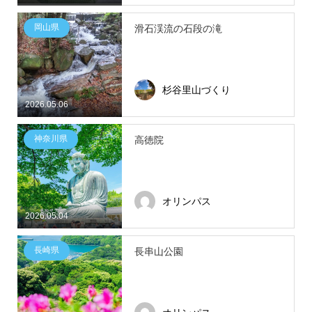
岡山県
滑石渓流の石段の滝
杉谷里山づくり
2026.05.06
神奈川県
高徳院
オリンパス
2026.05.04
長崎県
長串山公園