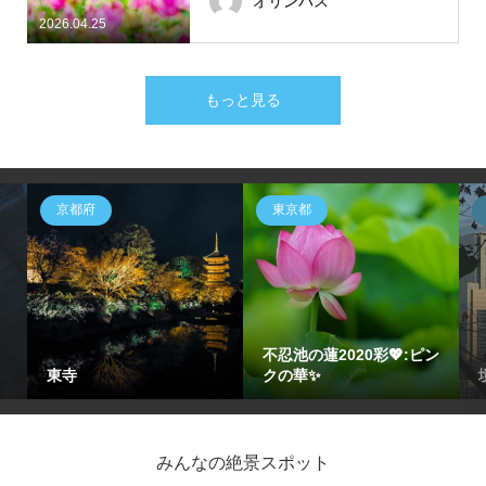
オリンパス
2026.04.25
もっと見る
京都府
東京都
不忍池の蓮2020彩💖:ピン
東寺
クの華✨
みんなの絶景スポット