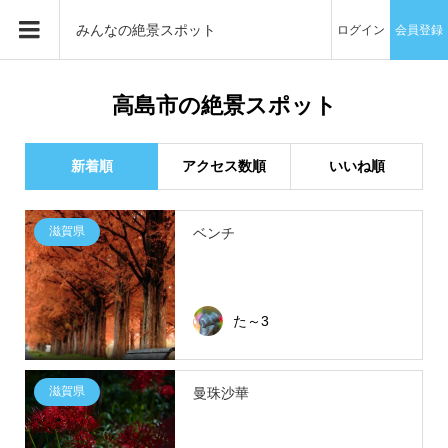
みんなの絶景スポット
ログイン
会員登録
高島市の絶景スポット
新着順
アクセス数順
いいね順
滋賀県
ベンチ
た～3
滋賀県
曼珠沙華