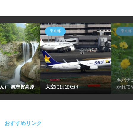
東京都
東京都
キバナコ
ぜん) 奥志賀高原
大空にはばたけ
かれて
おすすめリンク