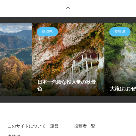
鳥取県
長野県
日本一危険な投入堂の秋景
色
大滝(おお
このサイトについて・運営
投稿者一覧