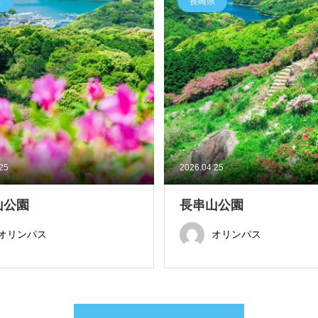
県
長崎県
.25
2026.04.25
山公園
長串山公園
オリンパス
オリンパス