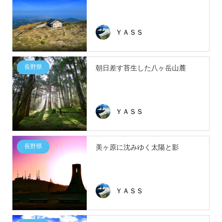
ＹＡＳＳ
長野県
朝日差す苔生した八ヶ岳山麓
ＹＡＳＳ
長野県
美ヶ原に沈みゆく太陽と影
ＹＡＳＳ