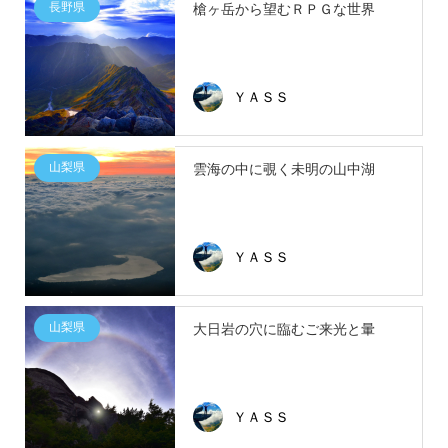
長野県
槍ヶ岳から望むＲＰＧな世界
ＹＡＳＳ
山梨県
雲海の中に覗く未明の山中湖
ＹＡＳＳ
山梨県
大日岩の穴に臨むご来光と暈
ＹＡＳＳ