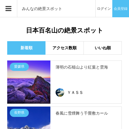
みんなの絶景スポット
ログイン
会員登録
日本百名山の絶景スポット
新着順
アクセス数順
いいね順
愛媛県
薄明の石槌山より紅葉と雲海
ＹＡＳＳ
長野県
春風に雪煙舞う千畳敷カール