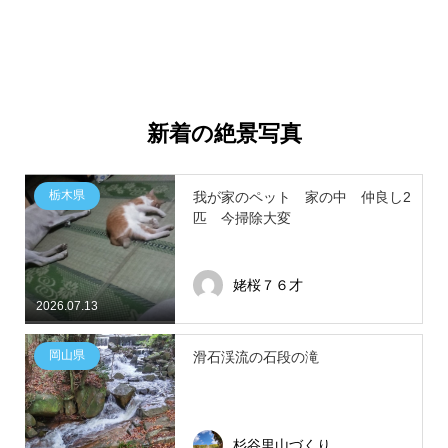
新着の絶景写真
栃木県
我が家のペット 家の中 仲良し2
匹 今掃除大変
姥桜７６才
2026.07.13
岡山県
滑石渓流の石段の滝
杉谷里山づくり