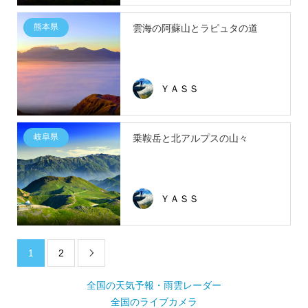
熊本県
雲海の阿蘇山とラピュタの道
ＹＡＳＳ
岐阜県
乗鞍岳と北アルプスの山々
ＹＡＳＳ
1
2

全国の天気予報・雨雲レーダー
全国のライブカメラ