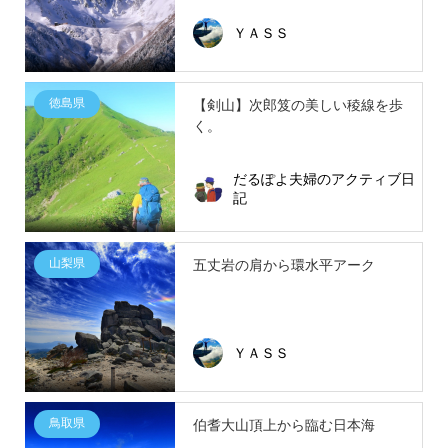
ＹＡＳＳ
徳島県
【剣山】次郎笈の美しい稜線を歩
く。
だるぽよ夫婦のアクティブ日
記
山梨県
五丈岩の肩から環水平アーク
ＹＡＳＳ
鳥取県
伯耆大山頂上から臨む日本海